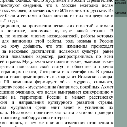
страны. Однако, число мусульман в России стремительно
Бельской 
существуют сведения, что в Москве ежегодно ислам
---
тыс. человек, отмечается, что 60% из них это русские. Из
Ситкомы -
ее были атеистами и большинство из них это девушки в
о 21 года.
диционно, на протяжении нескольких столетий занимали
в политике, экономике, культуре нашей страны. В
я, по мнению многих исследователей, работы которых
ь для написания этой работы, роль ислама в России
 же хочу добавить, что эти изменения происходят
 за несколько десятилетий исламская культура, ранее
сии локальный характер, распространилась по всей
ей страны. Мусульманские политические, экономические
деятели повысили свой статус в обществе и прочно
 страницах печати, Интернета и в телеэфирах. В целых
мики стали доминировать выходцы из Исламского мира.
ая PR компания формирует образ мудрого, сильного,
дарству горца - мусульманина (например, покойных Ахмат
ршенно очевидно, что ислам выигрывает конкуренцию у
ссий на территории России и меняет расстановку
 сил и направления культурного развития страны.
исла мусульман среди элит ведет к усилению их
оли. Исламская политическая элита активно проводит
 политику, лоббируя свои интересы.
имо понять, в чем же причина изменения отношения к