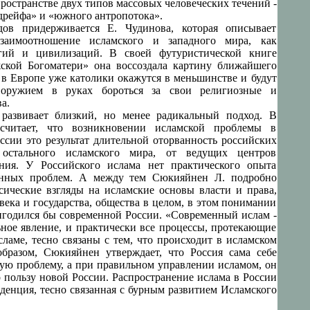
ространстве двух типов массовых человеческих течений -
 дрейфа» и «южного антропотока».
дов придерживается Е. Чудинова, которая описывает
заимоотношение исламского и западного мира, как
гий и цивилизаций. В своей футуристической книге
ской Богоматери» она воссоздала картину ближайшего
а в Европе уже католики окажутся в меньшинстве и будут
оружием в руках бороться за свои религиозные и
а.
развивает близкий, но менее радикальный подход. В
считает, что возникновении исламской проблемы в
ссии это результат длительной оторванность российских
 остального исламского мира, от ведущих центров
ания. У Российского ислама нет практического опыта
нных проблем. А между тем Сюкияйнен Л. подробно
сические взгляды на исламские основы власти и права,
века и государства, общества в целом, в этом понимании
игодился бы современной России. «Современный ислам -
ное явление, и практически все процессы, протекающие
сламе, тесно связаны с тем, что происходит в исламском
бразом, Сюкияйнен утверждает, что Россия сама себе
кую проблему, а при правильном управлении исламом, он
о пользу новой России. Распространение ислама в России
нденция, тесно связанная с бурным развитием Исламского