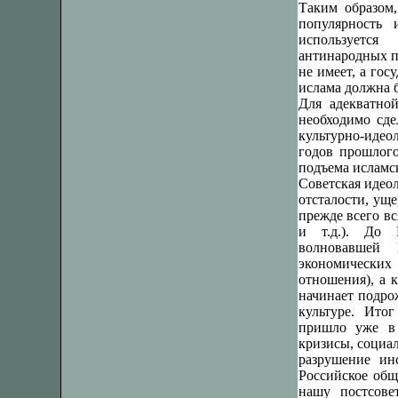
Таким образом,
популярность 
используется
антинародных п
не имеет, а го
ислама должна 
Для адекватно
необходимо сде
культурно-иде
годов прошлого
подъема исламск
Советская идео
отсталости, ущ
прежде всего вс
и т.д.). До 
волновавшей
экономически
отношения), а 
начинает подро
культуре. Ито
пришло уже в 
кризисы, социал
разрушение ин
Российское общ
нашу постсове