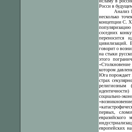
исламу в росси
Росси в будуще
Анализ 
несколько точе
концепции С. Х
популяризацию 
соседних конк
переносится 
цивилизаций. В
говорит о возн
на стыки русск
этого пограни
«Столкновение 
котором давлен
Юга порождает к
страх секулярн
религиозным 
идентичности
социально-эк
«возникновен
«катастрофичес
первых, сломо
евразийского 
индустриализа
европейских на