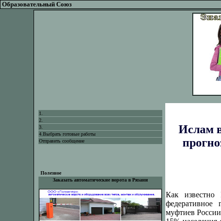
Образовательный Союз
1.
2.
Ислам в
3.
4.Выбрать готовые работы
прогноз
Отправить сообщение
Полезное
Заказать автоматические ворота в Рязани
Как известно 
федеративное 
муфтиев России