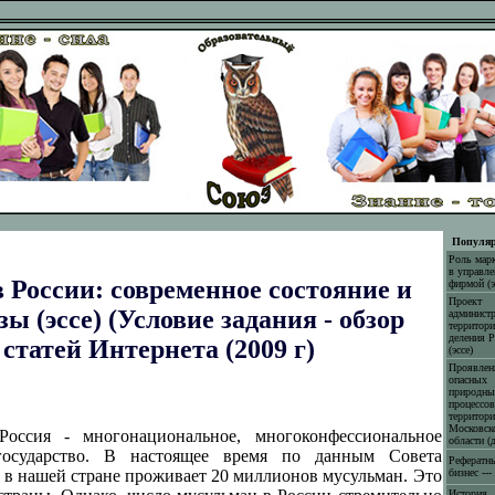
Популяр
Роль марк
в управле
 России: современное состояние и
фирмой (э
Проект
ы (эссе) (Условие задания - обзор
администр
территори
деления Р
статей Интернета (2009 г)
(эссе)
Проявлен
опасных
природны
процессов
территори
Московск
Россия - многонациональное, многоконфессиональное
области (
государство. В настоящее время по данным Совета
Рефератн
 в нашей стране проживает 20 миллионов мусульман. Это
бизнес ---
История