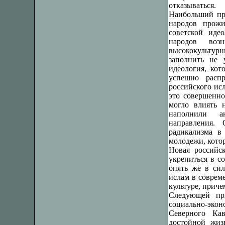
отказываться.
Наибольший про
народов прож
советской иде
народов воз
высококультур
заполнить не 
идеология, кот
успешно распр
российского ис
это совершенно
могло влиять 
наполнили ан
направления. 
радикализма в
молодежи, котор
Новая российск
укрепиться в с
опять же в сил
ислам в соврем
культуре, приче
Следующей пр
социально-экон
Северного Ка
достойной жиз