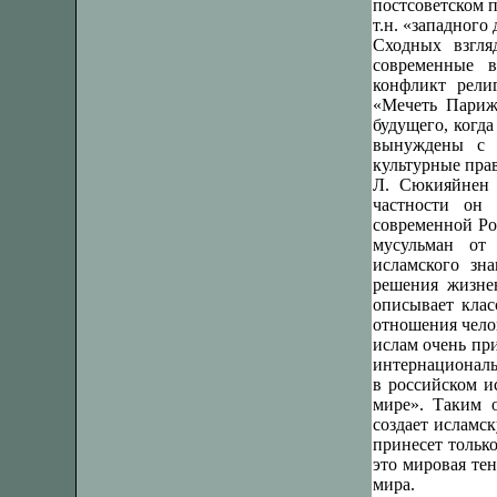
постсоветском п
т.н. «западного
Сходных взгля
современные в
конфликт рели
«Мечеть Париж
будущего, когд
вынуждены с 
культурные прав
Л. Сюкияйнен 
частности он 
современной Ро
мусульман от
исламского зн
решения жизне
описывает клас
отношения чело
ислам очень пр
интернациональ
в российском и
мире». Таким о
создает исламс
принесет тольк
это мировая те
мира.