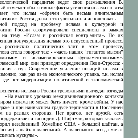
ологической парадигме ведет свои размышления В.
рый отмечает объективные факты усиления ислама во всем
ает, что ислам «обречен быть весьма влиятельным
итики». Россия должна это учитывать и использовать.
ной подход на проблему ислама в культурной и
жизни России сформулировали специалисты в рамках
а на тему «Ислам и российская контр-элита». По их
енная популяризация ислама это искусственный процесс.
ь российских политических элит в этом процессе,
ова стола говорят так: - «часть наших "гигантов мысли"
ламизмом и исламизированным фундаментализмом».
сламский мир, они приводят определения Леви-Стросса: -
лигия лачуг. Современное усиление позиций ислама в
зможно, как раз из-за экономического упадка, т.к. ислам
, где нет модернизации политической и экономической
рспектив ислама в России тревожными выглядят взгляды
 - «На высших уровнях межцивилизационного контакта
иром ислама не может быть ничего, кроме войны. У нас
 даже и при наивысшем градусе терпимости в Последней
м на разных сторонах. Нет врагов, нет друзей, есть
 поддерживает и господин Д. Шифтман, который заявляет:
ворил незабвенный Хомейни: США - большой шайтан, а
оссия) - шайтан маленький. А маленького всегда мочат
скачать мускулы».