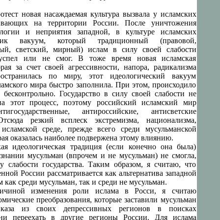
тест новая насаждаемая культура вызвала у исламских
ивающих на территории России. После уничтожения
ологии и неприятия западной, в культуре исламских
ник вакуум, который традиционный (правовой,
ный, светский, мирный) ислам в силу своей слабости
успел или не смог. В тоже время новая исламская
орая за счет своей агрессивности, напора, радикализма
остранилась по миру, этот идеологический вакуум
ламского мира быстро заполнила. При этом, происходило
 бесконтрольно. Государство в силу своей слабости не
на этот процесс, поэтому российский исламский мир
тигосударственные, антироссийские, антисветские
Отсюда резкий всплеск экстремизма, национализма,
 исламской среде, прежде всего среди мусульманской
ая оказалась наиболее подвержена этому влиянию.
ая идеологическая традиция (если конечно она была)
ознании мусульман (впрочем и не мусульман) не смогла,
у слабости государства. Таким образом, я считаю, что
енной России рассматривается как альтернатива западной
м как среди мусульман, так и среди не мусульман.
ичиной изменения роли ислама в Росси, я считаю
омические преобразования, которые заставили мусульман
вказа из своих депрессивных регионов в поисках
ни переехать в другие регионы России. Для ислама