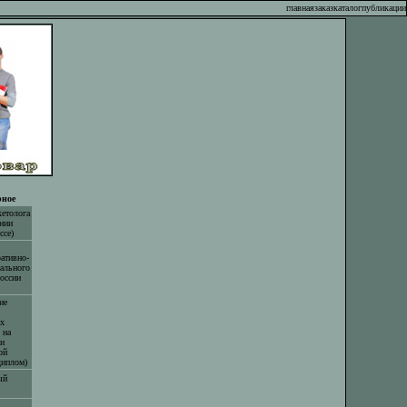
главная
заказ
каталог
публикации
ное
етолога
нии
ссе)
ативно-
ального
оссии
ие
х
 на
и
ой
диплом)
ый