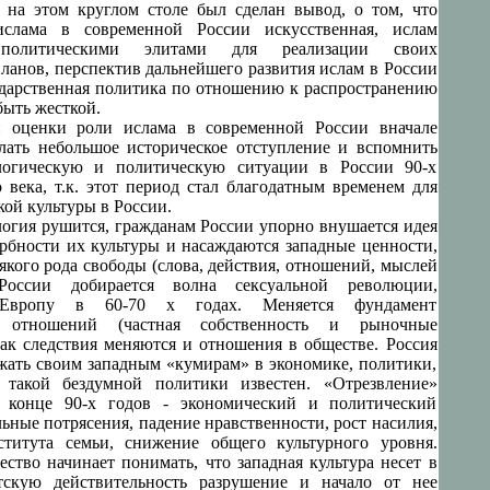
 на этом круглом столе был сделан вывод, о том, что
ислама в современной России искусственная, ислам
 политическими элитами для реализации своих
ланов, перспектив дальнейшего развития ислам в России
сударственная политика по отношению к распространению
быть жесткой.
й оценки роли ислама в современной России вначале
лать небольшое историческое отступление и вспомнить
ологическую и политическую ситуации в России 90-х
 века, т.к. этот период стал благодатным временем для
ой культуры в России.
логия рушится, гражданам России упорно внушается идея
ербности их культуры и насаждаются западные ценности,
якого рода свободы (слова, действия, отношений, мыслей
России добирается волна сексуальной революции,
 Европу в 60-70 х годах. Меняется фундамент
х отношений (частная собственность и рыночные
как следствия меняются и отношения в обществе. Россия
жать своим западным «кумирам» в экономике, политики,
г такой бездумной политики известен. «Отрезвление»
конце 90-х годов - экономический и политический
ьные потрясения, падение нравственности, рост насилия,
ститута семьи, снижение общего культурного уровня.
ество начинает понимать, что западная культура несет в
тскую действительность разрушение и начало от нее