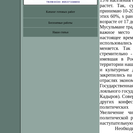
15% населения 
растет. Так, 
принимаю 10-20 
Каталог готовых работ
этих 60%,
ѕ
ран
возрасте от 17 д
Бесплатные работы
Мусульмане тра
важное место 
Наши статьи
настоящее врем
использовалис
меняется. Так
стремительно -
имевшая в Рос
территории наш
и культурные 
закрепились на
отраслях эконо
Государственн
лояльного госу
Кадыров). Сове
других конфе
политических
Увеличение ч
политической р
наступательную
Необход