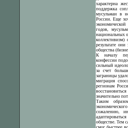
характерна жес
поддержка соп
мусульман в н
России. Еще хо
экономической 
годов, мусуль
национальных о
коллективизм)
результате они
общества (бизне
К началу пер
конфессии подо
сильный идеоло
за счет боль
заграницы удал
миграция спос
регионам Росси
восстановитьс
значительно пот
Таким образо
экономическог
сожалению, ин
адаптироватьс
обществе. Тем с
смог быстрее в