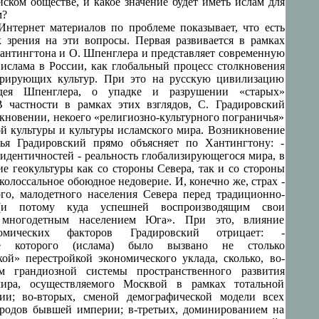
йском обществе, и какое значение будет иметь ислам для
м?
Интернет материалов по проблеме показывает, что есть
к зрения на эти вопросы. Первая развивается в рамках
антингтона и О. Шпенглера и представляет современную
ислама в России, как глобальный процесс столкновения
урирующих культур. При это на русскую цивилизацию
идея Шпенглера, о упадке и разрушении «старых»
 частности в рамках этих взглядов, С. Градировский
икновении, некоего «религиозно-культурного пограничья»
ой культуры и культуры исламского мира. Возникновение
чья Градировский прямо объясняет по Хантингтону: -
идентичностей - реальность глобализирующегося мира, в
ие геокультуры как со стороны Севера, так и со стороны
олоссальное обоюдное недоверие. И, конечно же, страх -
ого, малодетного населения Севера перед традиционно-
(и потому куда успешней воспроизводящим свои
) многодетным населением Юга». При это, влияние
ономических факторов Градировский отрицает: -
ие которого (ислама) было вызвано не столько
кой» перестройкой экономического уклада, сколько, во-
м грандиозной системы пространственного развития
мира, осуществляемого Москвой в рамках тотальной
ции; во-вторых, сменой демографической модели всех
родов бывшей империи; в-третьих, доминированием на