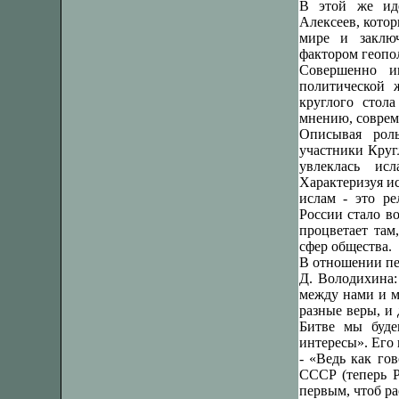
В этой же иде
Алексеев, кото
мире и заключ
фактором геопол
Совершенно и
политической 
круглого стол
мнению, соврем
Описывая рол
участники Кругл
увлеклась ис
Характеризуя и
ислам - это ре
России стало во
процветает там
сфер общества.
В отношении пе
Д. Володихина:
между нами и м
разные веры, и
Битве мы буде
интересы». Его
- «Ведь как го
СССР (теперь Р
первым, чтоб ра