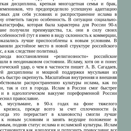
ткая дисциплина, крепкая многодетная семья и брак,
леменников, что предопределило успешную адаптацию
овых для себя условиях и распространение ислама в
чу отметить такую особенность. В ситуации социально-
катастрофы, которая была характерна для России 90-х
мане получили преимущества, т.к. они в силу своих
собенностей (тут я имею в виду склонность к коммерции,
 оказались лучше приспособлены к новым условиям. В
 заняли достойное место в новой структуре российского
с, а как следствие политика).
иода восстановления «религиозности» российские
шли в неодинаковом состоянии. Исламу, хотя он и понес
гический удар, о чем в частности пишет А. В. Сагадаев,
шей дисциплины и мощной поддержки мусульман из
ось быстро окрепнуть. Масштабная внутренняя и внешняя
обствовали распространению культуры ислама, как по
и, так и сел в города. Ислам в России смог быстрее
я и в идеологическом вакууме пореформенной России
еснил православие.
м, мусульмане, в 90-х годах на фоне тяжелого
о кризиса, прежде всего за счет сплоченности (к
огда это перерастает в клановость) смогли лучше
я к новым условиям и занять ведущие положение в
амым, подняв статус ислама и исламской культуры. Ислам
осстановится как идеология и потеснить православие все